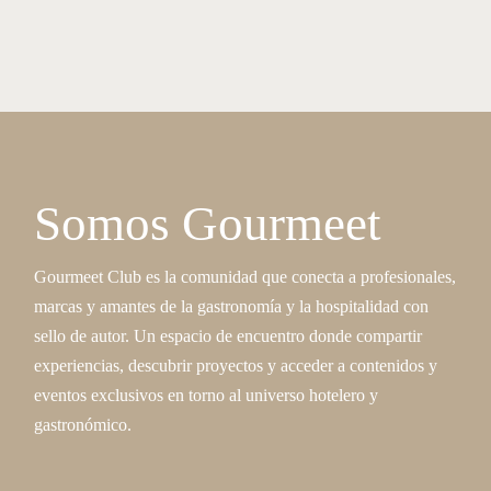
Mejor Maridaje
Premio Especial del Público
El jurado formado por Gemma Moliner (comunicación y gastronomí
Maridaje” hotel Mandarin Oriental Barcelona por su propuesta 
Mejor Experiencia
El público asistente votó la “Mejor Experiencia" de Hotel Wine
foie”, maridado con Eresma+ Verdejo Sobre Lías 2023 de Bodeg
Somos Gourmeet
Gourmeet Club es la comunidad que conecta a profesionales,
marcas y amantes de la gastronomía y la hospitalidad con
sello de autor. Un espacio de encuentro donde compartir
experiencias, descubrir proyectos y acceder a contenidos y
eventos exclusivos en torno al universo hotelero y
gastronómico.